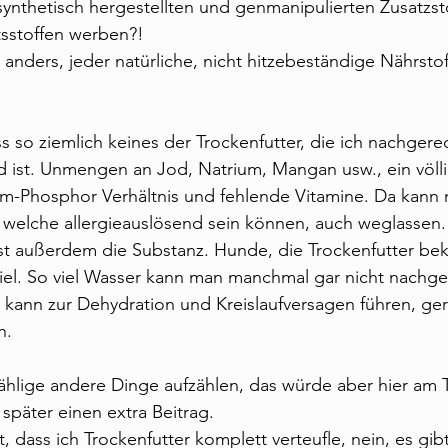
 synthetisch hergestellten und genmanipulierten Zusatzs
ltsstoffen werben?!
 anders, jeder natürliche, nicht hitzebeständige Nährstof
ass so ziemlich keines der Trockenfutter, die ich nachger
 ist. Unmengen an Jod, Natrium, Mangan usw., ein völli
m-Phosphor Verhältnis und fehlende Vitamine. Da kann 
 welche allergieauslösend sein können, auch weglassen.
 ist außerdem die Substanz. Hunde, die Trockenfutter b
viel. So viel Wasser kann man manchmal gar nicht nachge
 kann zur Dehydration und Kreislaufversagen führen, ger
n.
ählige andere Dinge aufzählen, das würde aber hier am 
 später einen extra Beitrag.
, dass ich Trockenfutter komplett verteufle, nein, es gib