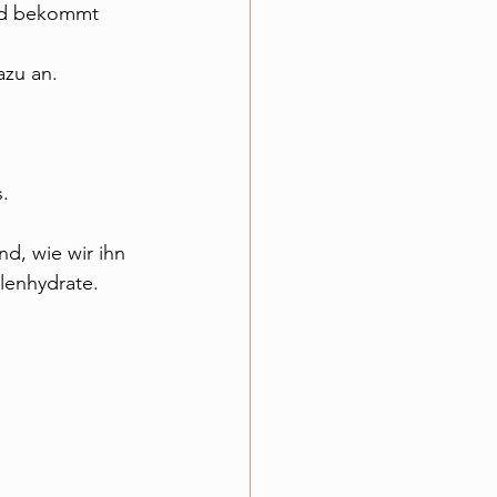
und bekommt 
azu an.
.
nd, wie wir ihn 
hlenhydrate.