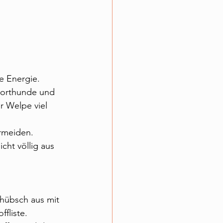
 Energie. 
porthunde und 
 Welpe viel 
rmeiden.
cht völlig aus 
hübsch aus mit 
fliste.