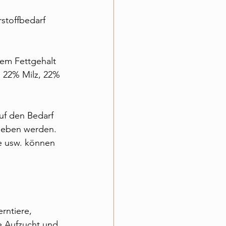
stoffbedarf 
nem Fettgehalt 
 22% Milz, 22% 
uf den Bedarf 
geben werden.
e usw. können 
rntiere, 
e Aufzucht und 