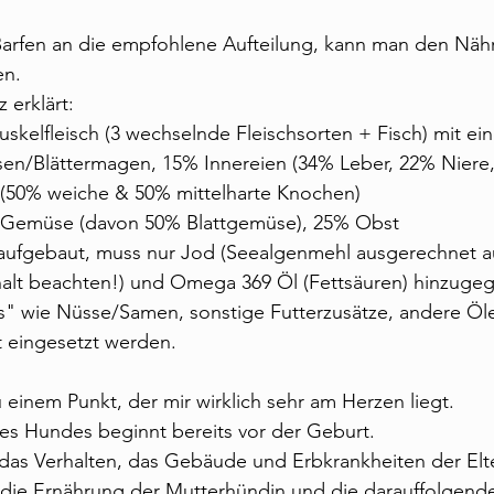
Barfen an die empfohlene Aufteilung, kann man den Nähr
en.
 erklärt:
uskelfleisch (3 wechselnde Fleischsorten + Fisch) mit ei
en/Blättermagen, 15% Innereien (34% Leber, 22% Niere,
(50% weiche & 50% mittelharte Knochen)
% Gemüse (davon 50% Blattgemüse), 25% Obst
o aufgebaut, muss nur Jod (Seealgenmehl ausgerechnet a
alt beachten!) und Omega 369 Öl (Fettsäuren) hinzuge
s" wie Nüsse/Samen, sonstige Futterzusätze, andere Öl
t eingesetzt werden.
inem Punkt, der mir wirklich sehr am Herzen liegt.
es Hundes beginnt bereits vor der Geburt.
 das Verhalten, das Gebäude und Erbkrankheiten der Elte
die Ernährung der Mutterhündin und die darauffolgend