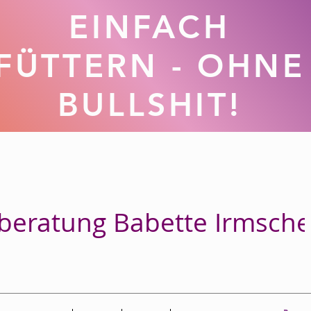
EINFACH
FÜTTERN - OHNE
BULLSHIT!
beratung Babette Irmsche