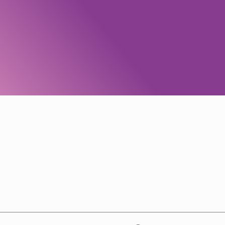
Anrufen
r
0172-8931044