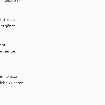
, schaue dir 
utter als 
 ergänzt 
eht 
termenge 
n. Dieser 
lche Zusätze 