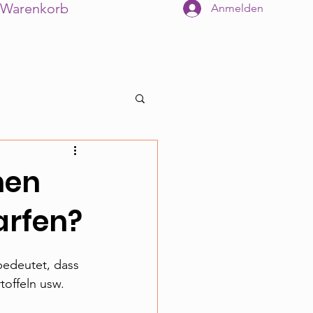
Warenkorb
Anmelden
nen
arfen?
 bedeutet, dass 
offeln usw. 