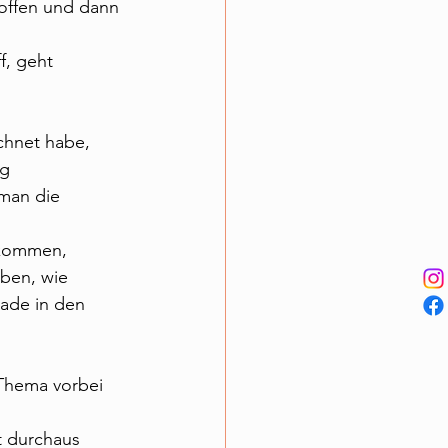
toffen und dann 
f, geht 
echnet habe, 
g 
man die 
ekommen, 
ben, wie 
ade in den 
Thema vorbei 
t durchaus 