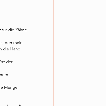
 für die Zähne 
z, den mein 
n die Hand 
Art der 
inem 
 Die Menge 