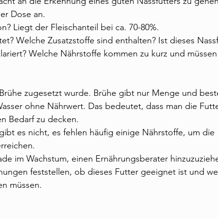
acht an die Erkennung eines guten Nassfutters zu gehen
der Dose an.
on? Liegt der Fleischanteil bei ca. 70-80%.
tet? Welche Zusatzstoffe sind enthalten? Ist dieses Nassf
eklariert? Welche Nährstoffe kommen zu kurz und müssen
b Brühe zugesetzt wurde. Brühe gibt nur Menge und best
Wasser ohne Nährwert. Das bedeutet, dass man die Fut
n Bedarf zu decken.
ibt es nicht, es fehlen häufig einige Nährstoffe, um die 
rreichen.
rade im Wachstum, einen Ernährungsberater hinzuzuziehe
nungen feststellen, ob dieses Futter geeignet ist und we
en müssen.